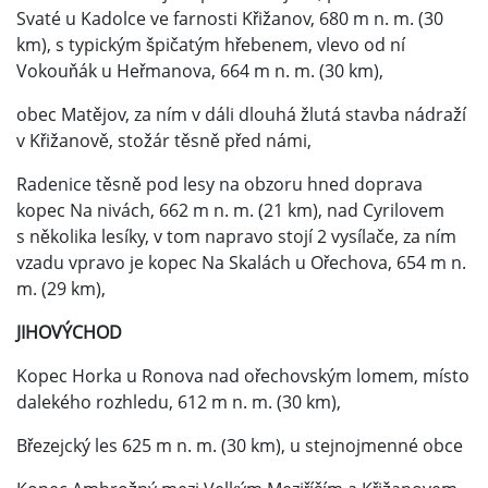
Svaté u Kadolce ve farnosti Křižanov, 680 m n. m. (30
km), s typickým špičatým hřebenem, vlevo od ní
Vokouňák u Heřmanova, 664 m n. m. (30 km),
obec Matějov, za ním v dáli dlouhá žlutá stavba nádraží
v Křižanově, stožár těsně před námi,
Radenice těsně pod lesy na obzoru hned doprava
kopec Na nivách, 662 m n. m. (21 km), nad Cyrilovem
s několika lesíky, v tom napravo stojí 2 vysílače, za ním
vzadu vpravo je kopec Na Skalách u Ořechova, 654 m n.
m. (29 km),
JIHOVÝCHOD
Kopec Horka u Ronova nad ořechovským lomem, místo
dalekého rozhledu, 612 m n. m. (30 km),
Březejcký les 625 m n. m. (30 km), u stejnojmenné obce