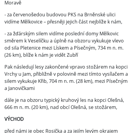
Moravě
- za červenošedou budovou PKS na Brněnské ulici
vidíme Mělkovice – přesněji jejich část nejblíže k nám,
- za žďárským silem vidíme poslední domy Mělkovic
směrem k Veselíčku a úplně na obzoru vykukuje vlevo
od sila Pletenice mezi Lískem a Písečným, 734 m n. m.
(26 km), blíže k nám je vidět Zubří
Pak následují lesy zakončené vpravo stožárem na kopci
Vrchy u Jam, přibližně v polovině mezi tímto vysílačem a
silem vykukuje Křib, 704 m n. m. (28 km), mezi Písečným
a Janovičkami
dále je na obzoru typický kruhový les na kopci Olešná,
666 m n. m. (20 km), nad obcí Olešná, se stožárem,
VÝCHOD
před námi je obec Rosička a za jejím levým okrajem