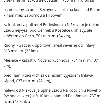
Lísek mezi Jihlávkou a Počátkami, 760 m n. m. (50 km),
osamocený strom – Bechynova lipka na kopci od Polné
k nám mezi Zábornou a Hrbovem,
za loukami a poli mezi Poděšínem a Nížkovem je úplně
vzadu nejvyšší bod Čeřínek u Kostelce u Jihlavy, ale
směrem do Čech, 761 m n. m. (34 km),
Rudný - Šacberk, sportovní areál severně od Jihlavy,
613 m n. m. (22 km),
Mešnice v katastru Nového Rychnova, 754 m n. m. (37
km),
před námi Ptačí vrch za dálničním výjezdem Jihlava-
západ, 637 m n. m. (22 km),
nalevo od Nížkova je úplně vzadu Na Kopcích u Nového
Rychnova, který leží 10 km k nám od Pelhřimova, 737 m
n. m. (43 km), a