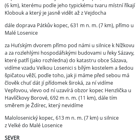
(6 km), kterému podle jeho typickému tvaru místní říkají
Klobouk a který je jasně vidět až z Vejdocha
dále doprava Pátkův kopec, 631 m n. m. (7 km), přímo u
Malé Losenice
za Huťským dvorem přímo pod námi u silnice k Nížkovu
a za rozlehlými hospodářskými budovami u řeky Sázavy,
které patří (jako rozhledna) do katastru obce Sázava,
vidíme vzadu Velkou Losenici s bílým kostelem a šedou
špičatou věží, podle toho, jak ji máme před sebou má
člověk chuť dát jí přídomek široká, za ní vidíme
Vepřovou, vlevo od ní uzavírá obzor kopec Henzlička u
Havlíčkovy Borové, 692 m n. m. (11 km), dále tím
směrem je Ždírec, který nevidíme
Malolosenický kopec, 613 m n. m. (7 km) u silnice
z Velké do Malé Losenice
SEVER