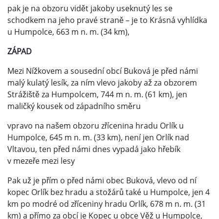
pak je na obzoru vidět jakoby useknutý les se
schodkem na jeho pravé straně – je to Krásná vyhlídka
u Humpolce, 663 m n. m. (34 km),
ZÁPAD
Mezi Nížkovem a sousední obcí Buková je před námi
malý kulatý lesík, za ním vlevo jakoby až za obzorem
Strážiště za Humpolcem, 744 m n. m. (61 km), jen
maličký kousek od západního směru
vpravo na našem obzoru zřícenina hradu Orlík u
Humpolce, 645 m n. m. (33 km), není jen Orlík nad
Vltavou, ten před námi dnes vypadá jako hřebík
v mezeře mezi lesy
Pak už je přím o před námi obec Buková, vlevo od ní
kopec Orlík bez hradu a stožárů také u Humpolce, jen 4
km po modré od zříceniny hradu Orlík, 678 m n. m. (31
km) a přímo za obcí je Kopec u obce Věž u Humpolce,