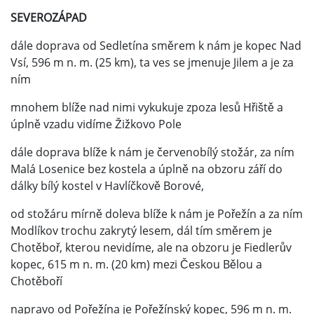
SEVEROZÁPAD
dále doprava od Sedletína směrem k nám je kopec Nad
Vsí, 596 m n. m. (25 km), ta ves se jmenuje Jilem a je za
ním
mnohem blíže nad nimi vykukuje zpoza lesů Hřiště a
úplně vzadu vidíme Žižkovo Pole
dále doprava blíže k nám je červenobílý stožár, za ním
Malá Losenice bez kostela a úplně na obzoru září do
dálky bílý kostel v Havlíčkově Borové,
od stožáru mírně doleva blíže k nám je Pořežín a za ním
Modlíkov trochu zakrytý lesem, dál tím směrem je
Chotěboř, kterou nevidíme, ale na obzoru je Fiedlerův
kopec, 615 m n. m. (20 km) mezi Českou Bělou a
Chotěboří
napravo od Pořežína je Pořežínský kopec, 596 m n. m.