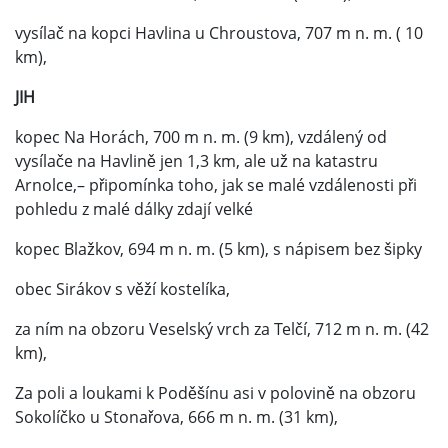
vysílač na kopci Havlina u Chroustova, 707 m n. m. ( 10
km),
JIH
kopec Na Horách, 700 m n. m. (9 km), vzdálený od
vysílače na Havlině jen 1,3 km, ale už na katastru
Arnolce,– připomínka toho, jak se malé vzdálenosti při
pohledu z malé dálky zdají velké
kopec Blažkov, 694 m n. m. (5 km), s nápisem bez šipky
obec Sirákov s věží kostelíka,
za ním na obzoru Veselský vrch za Telčí, 712 m n. m. (42
km),
Za poli a loukami k Poděšínu asi v polovině na obzoru
Sokolíčko u Stonařova, 666 m n. m. (31 km),