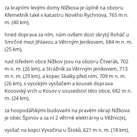
za krajními levými domy Nížkova je úplně na obzoru
Křemešník také v katastru Nového Rychnova, 765 m n.
m. (40 km),
hned doprava za ním, nám ovšem dost skrytý Roháč u
Smrčné mezi Jihlavou a Větrným Jeníkovem, 684 m n. m.
(25 km),
nad středem obce Nížkov jsou na obzoru Čtverák, 702
m n. m. (26 km), a Strážník za Větrným Jeníkovem, 713
m n. m. (29 km), a kopec Skalky před ním, 709 m n. m.
(26 km), s vysokým vysílačem a kousek doprava
Kosovský vrch u Kosov v sousedství této obce, 682 m n.
m. (24 km),
za hospodářskými budovami na pravém okraji Nížkova
je obec Špinov a za ní 2 větrné elektrárny u Věžnic(e),
vysílač na kopci Vysočina u Štoků, 621 m n. m. (18 km),