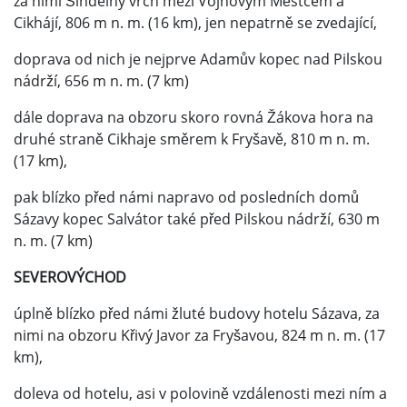
za nimi Šindelný vrch mezi Vojnovým Městcem a
Cikhájí, 806 m n. m. (16 km), jen nepatrně se zvedající,
doprava od nich je nejprve Adamův kopec nad Pilskou
nádrží, 656 m n. m. (7 km)
dále doprava na obzoru skoro rovná Žákova hora na
druhé straně Cikhaje směrem k Fryšavě, 810 m n. m.
(17 km),
pak blízko před námi napravo od posledních domů
Sázavy kopec Salvátor také před Pilskou nádrží, 630 m
n. m. (7 km)
SEVEROVÝCHOD
úplně blízko před námi žluté budovy hotelu Sázava, za
nimi na obzoru Křivý Javor za Fryšavou, 824 m n. m. (17
km),
doleva od hotelu, asi v polovině vzdálenosti mezi ním a