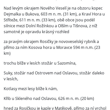
Nad levým okrajem Nového Veselí je na obzoru kopec
Dejmalka u Bukova, 603 m n. m. (31 km), a Kraví Hora u
Stříteže, 611 m n. m. (33 km), obě obce jsou podél
silnice mezi Dolní Rožínkou a Olším u Tišnova, z níž
samotné je opravdu krásný rozhled
za pravým okrajem Rosičky je novoveselský rybník a
přímo za ním Kosova hora u Moravce 594 m n.m. (23
km)
trochu blíže v lesích stožár u Sazomína,
Suky, stožár nad Ostrovem nad Oslavou, stožár daleko
v lesích,
Kotlasy mezi lesy blíže k nám,
Křib u Skleného nad Oslavou, 626 m n. m. (20 km)
hned za Rosičkou je kaple v Matějově, přímo za ní vrchol