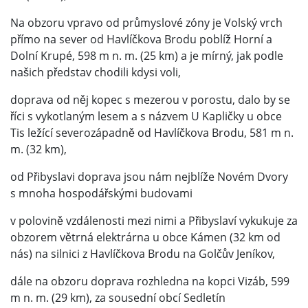
Na obzoru vpravo od průmyslové zóny je Volský vrch
přímo na sever od Havlíčkova Brodu poblíž Horní a
Dolní Krupé, 598 m n. m. (25 km) a je mírný, jak podle
našich představ chodili kdysi voli,
doprava od něj kopec s mezerou v porostu, dalo by se
říci s vykotlaným lesem a s názvem U Kapličky u obce
Tis ležící severozápadně od Havlíčkova Brodu, 581 m n.
m. (32 km),
od Přibyslavi doprava jsou nám nejblíže Novém Dvory
s mnoha hospodářskými budovami
v polovině vzdálenosti mezi nimi a Přibyslaví vykukuje za
obzorem větrná elektrárna u obce Kámen (32 km od
nás) na silnici z Havlíčkova Brodu na Golčův Jeníkov,
dále na obzoru doprava rozhledna na kopci Vizáb, 599
m n. m. (29 km), za sousední obcí Sedletín