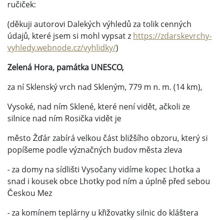
ručiček:
(děkuji autorovi Dalekých výhledů za tolik cenných
údajů, které jsem si mohl vypsat z
https://zdarskevrchy-
vyhledy.webnode.cz/vyhlidky/
)
Zelená Hora, památka UNESCO,
za ní Sklenský vrch nad Skleným, 779 m n. m. (14 km),
Vysoké, nad ním Sklené, které není vidět, ačkoli ze
silnice nad ním Rosička vidět je
město Žďár zabírá velkou část bližšího obzoru, který si
popíšeme podle význačných budov města zleva
- za domy na sídlišti Vysočany vidíme kopec Lhotka a
snad i kousek obce Lhotky pod ním a úplně před sebou
Českou Mez
- za komínem teplárny u křižovatky silnic do kláštera