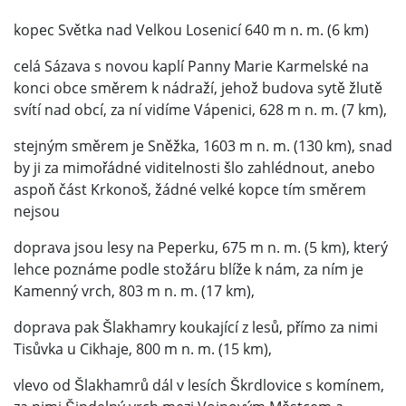
kopec Světka nad Velkou Losenicí 640 m n. m. (6 km)
celá Sázava s novou kaplí Panny Marie Karmelské na
konci obce směrem k nádraží, jehož budova sytě žlutě
svítí nad obcí, za ní vidíme Vápenici, 628 m n. m. (7 km),
stejným směrem je Sněžka, 1603 m n. m. (130 km), snad
by ji za mimořádné viditelnosti šlo zahlédnout, anebo
aspoň část Krkonoš, žádné velké kopce tím směrem
nejsou
doprava jsou lesy na Peperku, 675 m n. m. (5 km), který
lehce poznáme podle stožáru blíže k nám, za ním je
Kamenný vrch, 803 m n. m. (17 km),
doprava pak Šlakhamry koukající z lesů, přímo za nimi
Tisůvka u Cikhaje, 800 m n. m. (15 km),
vlevo od Šlakhamrů dál v lesích Škrdlovice s komínem,