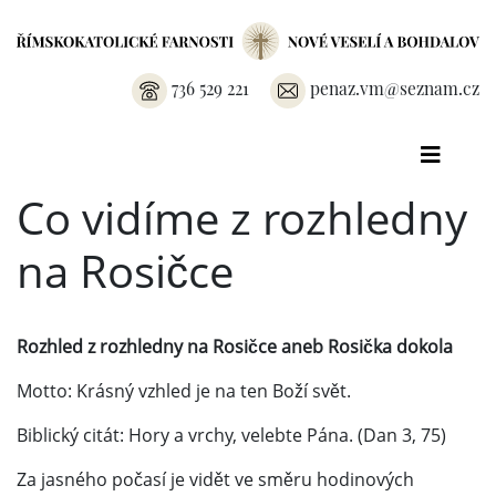
736 529 221
penaz.vm@seznam.cz
Co vidíme z rozhledny
na Rosičce
Rozhled z rozhledny na Rosičce aneb Rosička dokola
Motto: Krásný vzhled je na ten Boží svět.
Biblický citát: Hory a vrchy, velebte Pána. (Dan 3, 75)
Za jasného počasí je vidět ve směru hodinových