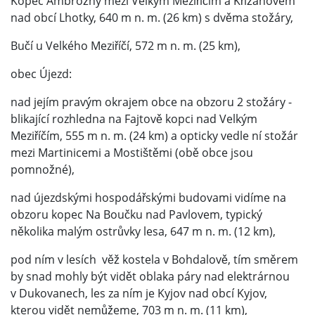
Kopec Ambrožný mezi Velkým Meziříčím a Křižanovem
nad obcí Lhotky, 640 m n. m. (26 km) s dvěma stožáry,
Bučí u Velkého Meziříčí, 572 m n. m. (25 km),
obec Újezd:
nad jejím pravým okrajem obce na obzoru 2 stožáry -
blikající rozhledna na Fajtově kopci nad Velkým
Meziříčím, 555 m n. m. (24 km) a opticky vedle ní stožár
mezi Martinicemi a Mostištěmi (obě obce jsou
pomnožné),
nad újezdskými hospodářskými budovami vidíme na
obzoru kopec Na Boučku nad Pavlovem, typický
několika malým ostrůvky lesa, 647 m n. m. (12 km),
pod ním v lesích věž kostela v Bohdalově, tím směrem
by snad mohly být vidět oblaka páry nad elektrárnou
v Dukovanech, les za ním je Kyjov nad obcí Kyjov,
kterou vidět nemůžeme, 703 m n. m. (11 km),