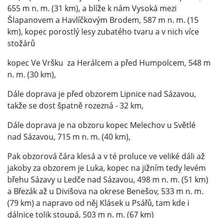
655 m n. m. (31 km), a blíže k nám Vysoká mezi
Šlapanovem a Havlíčkovým Brodem, 587 m n. m. (15
km), kopec porostlý lesy zubatého tvaru a v nich více
stožárů
kopec Ve Vršku za Herálcem a před Humpolcem, 548 m
n. m. (30 km),
Dále doprava je před obzorem Lipnice nad Sázavou,
takže se dost špatně rozezná - 32 km,
Dále doprava je na obzoru kopec Melechov u Světlé
nad Sázavou, 715 m n. m. (40 km),
Pak obzorová čára klesá a v té proluce ve veliké dáli až
jakoby za obzorem je Luka, kopec na jižním tedy levém
břehu Sázavy u Ledče nad Sázavou, 498 m n. m. (51 km)
a Březák až u Divišova na okrese Benešov, 533 m n. m.
(79 km) a napravo od něj Klásek u Psářů, tam kde i
dálnice tolik stoupá, 503 m n. m. (67 km)