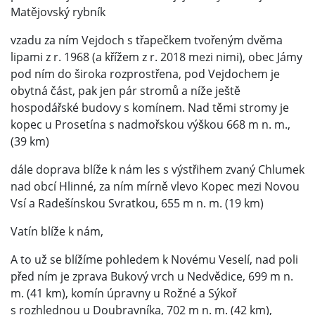
Matějovský rybník
vzadu za ním Vejdoch s třapečkem tvořeným dvěma
lipami z r. 1968 (a křížem z r. 2018 mezi nimi), obec Jámy
pod ním do široka rozprostřena, pod Vejdochem je
obytná část, pak jen pár stromů a níže ještě
hospodářské budovy s komínem. Nad těmi stromy je
kopec u Prosetína s nadmořskou výškou 668 m n. m.,
(39 km)
dále doprava blíže k nám les s výstřihem zvaný Chlumek
nad obcí Hlinné, za ním mírně vlevo Kopec mezi Novou
Vsí a Radešínskou Svratkou, 655 m n. m. (19 km)
Vatín blíže k nám,
A to už se blížíme pohledem k Novému Veselí, nad poli
před ním je zprava Bukový vrch u Nedvědice, 699 m n.
m. (41 km), komín úpravny u Rožné a Sýkoř
s rozhlednou u Doubravníka, 702 m n. m. (42 km),