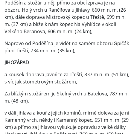
Poděšín a stožár u něj, přímo za obcí zprava je na
obzoru Holý vrch u Rančířova u Jihlavy, 660 m n. m. (26
km), dále doprava Mistrovský kopec u Třeště, 699 m n.
m. (37 km) a blíže k nám kopec Na Vyhlídce v okolí
Velkého Beranova, 606 m n. m. (24 km),
Napravo od Poděšína je vidět na samém obzoru Špičák
před Třeští, 734 m n. m. (35 km),
JIHOZÁPAD
a kousek doprava Javořice za Třeští, 837 m n. m. (51 km),
s víc jak stometrovým stožárem,
Za blízkým stožárem je Skelný vrch u Batelova, 787 m n.
m. (48 km),
v dáli Jihlava a kouř z jejích komínů, mírně doleva za je ní
Kamenný vrch, někdy i Kamenný kopec, 651 m n. m. (29
km) a přímo za Jihlavou vykukuje opravdu z velké dálky