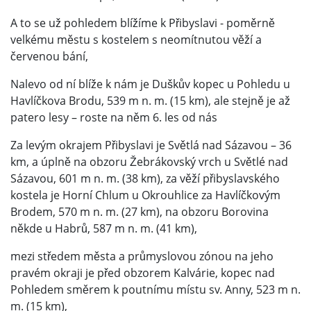
A to se už pohledem blížíme k Přibyslavi - poměrně
velkému městu s kostelem s neomítnutou věží a
červenou bání,
Nalevo od ní blíže k nám je Duškův kopec u Pohledu u
Havlíčkova Brodu, 539 m n. m. (15 km), ale stejně je až
patero lesy – roste na něm 6. les od nás
Za levým okrajem Přibyslavi je Světlá nad Sázavou – 36
km, a úplně na obzoru Žebrákovský vrch u Světlé nad
Sázavou, 601 m n. m. (38 km), za věží přibyslavského
kostela je Horní Chlum u Okrouhlice za Havlíčkovým
Brodem, 570 m n. m. (27 km), na obzoru Borovina
někde u Habrů, 587 m n. m. (41 km),
mezi středem města a průmyslovou zónou na jeho
pravém okraji je před obzorem Kalvárie, kopec nad
Pohledem směrem k poutnímu místu sv. Anny, 523 m n.
m. (15 km),