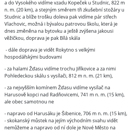
a do Vysokého vidíme vzadu Kopeček u Studnic, 822 m
n. m. (20 km), a stejným směrem tři zkušební stožáry u
Studnic a blíže trošku doleva pak vidíme pár střech
Vlachovic, možná i bývalou patrovou školu, která je
dnes změněna na bytovku a ještě zvýšena jakousi
věžičkou, doprava je pak Bílá skála
- dále doprava je vidět Rokytno s velkými
hospodářskými budovami
- za halami Žďasu vidíme trochu Jiříkovice a za nimi
Pohledeckou skálu s vysílači, 812 m n. m. (21 km),
- za nejvyšším komínem Žďasu vidíme vysílač na
Harusově kopci nad Radňovicemi, 741 m n. m. (15 km),
ale obec samotnou ne
- napravo od Harusáku je Šibenice, 706 m n. m. (15 km),
- skokanský můstek na jejím východním svahu vidět
nemůžeme a napravo od ní dole je Nové Město na