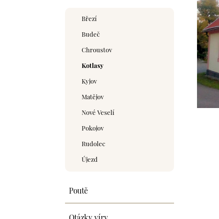
Březí
Budeč
Chroustov
Kotlasy
Kyjov
Matějov
Nové Veselí
Pokojov
Rudolec
Újezd
Poutě
Otázky víry