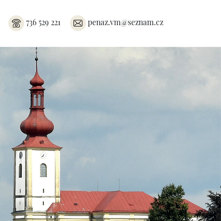
736 529 221
penaz.vm@seznam.cz