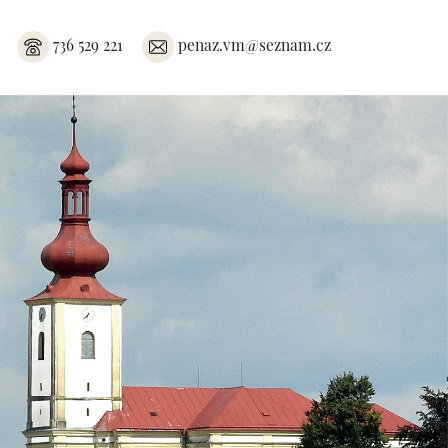
736 529 221
penaz.vm@seznam.cz