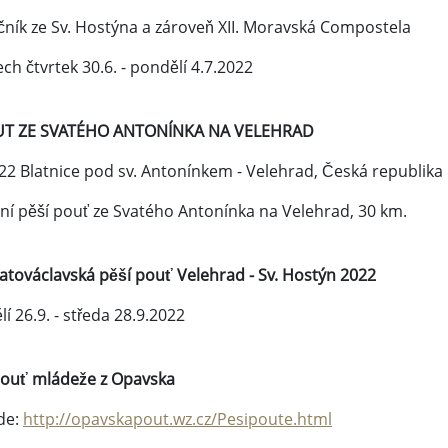
čník ze Sv. Hostýna a zároveň XII. Moravská Compostela
ch čtvrtek 30.6. - pondělí 4.7.2022
UT ZE SVATÉHO ANTONÍNKA NA VELEHRAD
22 Blatnice pod sv. Antonínkem - Velehrad, Česká republika
ční pěší pouť ze Svatého Antonínka na Velehrad, 30 km.
svatováclavská pěší pouť Velehrad - Sv. Hostýn 2022
í 26.9. - středa 28.9.2022
pouť mládeže z Opavska
de:
http://opavskapout.wz.cz/Pesipoute.html