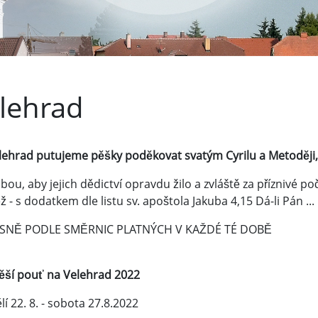
lehrad
lehrad putujeme pěšky poděkovat svatým Cyrilu a Metoději,
bou, aby jejich dědictví opravdu žilo a zvláště za příznivé poča
 - s dodatkem dle listu sv. apoštola Jakuba 4,15 Dá-li Pán ...
SNĚ PODLE SMĚRNIC PLATNÝCH V KAŽDÉ TÉ DOBĚ
pěší pouť na Velehrad 2022
í 22. 8. - sobota 27.8.2022