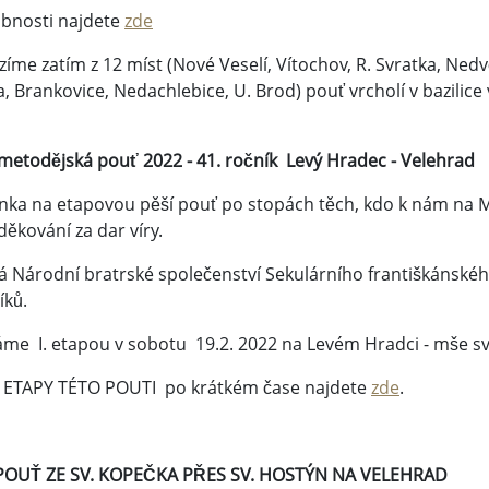
bnosti najdete
zde
íme zatím z 12 míst (Nové Veselí, Vítochov, R. Svratka, Nedv
a, Brankovice, Nedachlebice, U. Brod) pouť vrcholí v bazilice
ometodějská pouť 2022 - 41. ročník Levý Hradec - Velehrad
nka na etapovou pěší pouť po stopách těch, kdo k nám na M
ěkování za dar víry.
á Národní bratrské společenství Sekulárního františkánskéh
íků.
me I. etapou v sobotu 19.2. 2022 na Levém Hradci - mše sv. v 9
 ETAPY TÉTO POUTI po krátkém čase najdete
zde
.
POUŤ ZE SV. KOPEČKA PŘES SV. HOSTÝN NA VELEHRAD