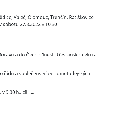
ědice, Valeč, Olomouc, Trenčín, Ratíškovice,
 v sobotu 27.8.2022 v 10.30
oravu a do Čech přinesli křesťanskou víru a
o řádu a společenství cyrilometodějských
.30 h., cíl .....