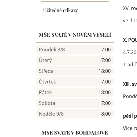
XV. ro
Užitečné odkazy
ve dne
MŠE SVATÉ V NOVÉM VESELÍ
X. PO
Pondělí 3/8
7:00
4.7.20
Úterý
7:00
Tradi
Středa
18:00
Čtvrtek
7:00
XIII. 
Pátek
18:00
Ponděl
Sobota
7:00
Neděle 9/8
8:00
pěší 
Více z
MŠE SVATÉ V BOHDALOVĚ