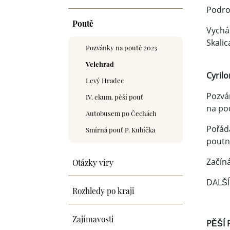
Podro
Poutě
Vycház
Skalic
Pozvánky na poutě 2023
Velehrad
Cyril
Levý Hradec
Pozvá
IV. ekum. pěší pouť
na pod
Autobusem po Čechách
Pořád
Smírná pouť P. Kubíčka
poutn
Otázky víry
Začíná
DALŠÍ
Rozhledy po kraji
Zajímavosti
PĚŠÍ 