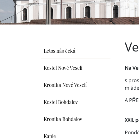
Ve
Letos nás čeká
Kostel Nové Veselí
Na Ve
s pros
Kronika Nové Veselí
mládež
A PŘE
Kostel Bohdalov
Kronika Bohdalov
XXII. 
Ponděl
Kaple