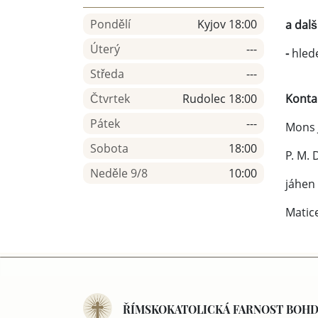
Pondělí
Kyjov 18:00
a další
Úterý
---
-
hlede
Středa
---
Čtvrtek
Rudolec 18:00
Konta
Pátek
---
Mons 
Sobota
18:00
P. M.
Neděle 9/8
10:00
jáhen 
Matice
ŘÍMSKOKATOLICKÁ FARNOST BOH