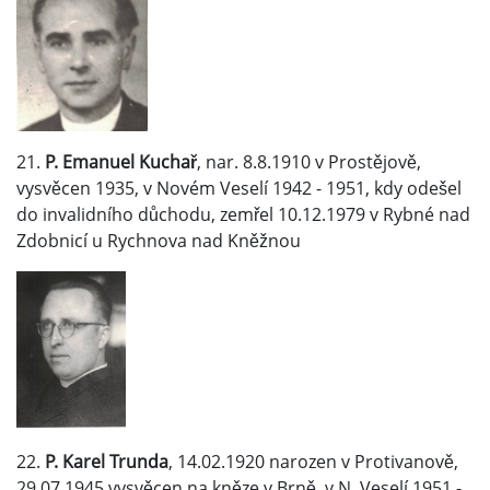
21.
P. Emanuel Kuchař
, nar. 8.8.1910 v Prostějově,
vysvěcen 1935, v Novém Veselí 1942 - 1951, kdy odešel
do invalidního důchodu, zemřel 10.12.1979 v Rybné nad
Zdobnicí u Rychnova nad Kněžnou
22.
P. Karel Trunda
, 14.02.1920 narozen v Protivanově,
29.07.1945 vysvěcen na kněze v Brně, v N. Veselí 1951 -