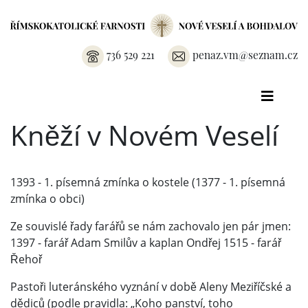
736 529 221
penaz.vm@seznam.cz
Kněží v Novém Veselí
1393 - 1. písemná zmínka o kostele (1377 - 1. písemná
zmínka o obci)
Ze souvislé řady farářů se nám zachovalo jen pár jmen:
1397 - farář Adam Smilův a kaplan Ondřej 1515 - farář
Řehoř
Pastoři luteránského vyznání v době Aleny Meziříčské a
dědiců (podle pravidla: „Koho panství, toho