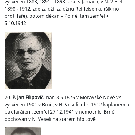
vysvěcen 1883, 1891 - 1898 farář v Jamách, v N. Veselí
1898 - 1912, zde založil záložnu Reiffeisenku (šikmo
proti faře), potom děkan v Polné, tam zemřel +
5.10.1942
20.
P. Jan Filipovič
, nar. 8.5.1876 v Moravské Nové Vsi,
vysvěcen 1901 v Brně, v N. Veselí od r. 1912 kaplanem a
pak farářem, zemřel 27.12.1941 v nemocnici Brně,
pochován v N. Veselí na starém hřbitově