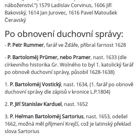
náboženství.“) 1579 Ladislav Corvinus, 1606 Jiří
Bakovský, 1614 Jan Jurovec, 1616 Pavel Matoušek
Čeravský
Po obnovení duchovní správy:
-
P. Petr Rummer
, farář ve Žďáře, přibral farnost 1628
-
P. Bartoloměj Prümer, nebo Pramer
, nast. 1633 (dle
církevního historika Gr. Wolného to byl 1. katolický farář
po obnově duchovní správy, působil 1628-1638)
1.
P. Bartoloměj Vostický
, nast. 1634, (1. farář po obnově
duchovní správy dle zápisů v kronice L.P.1804)
2.
P. Jiří Stanislav Karduel
, nast. 1652
3.
P. Heřman Bartoloměj Sartorius
, nast. 1653, odešel
1662, možná měl příjmení Krejčí, což je latinský překlad
slova Sartorius