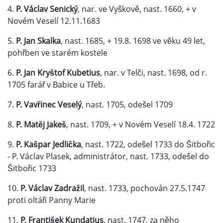
4.
P. Václav Senický
, nar. ve Vyškově, nast. 1660, + v
Novém Veselí 12.11.1683
5.
P. Jan Skalka
, nast. 1685, + 19.8. 1698 ve věku 49 let,
pohřben ve starém kostele
6.
P. Jan Kryštof Kubetius
, nar. v Telči, nast. 1698, od r.
1705 farář v Babice u Třeb.
7.
P. Vavřinec Veselý
, nast. 1705, odešel 1709
8.
P. Matěj Jakeš
, nast. 1709, + v Novém Veselí 18.4. 1722
9.
P. Kašpar Jedlička
, nast. 1722, odešel 1733 do Šitbořic
- P. Václav Plasek, administrátor, nast. 1733, odešel do
Šitbořic 1733
10.
P. Václav Zadražil
, nast. 1733, pochován 27.5.1747
proti oltáři Panny Marie
11.
P. František Kundatius
, nast. 1747, za něho