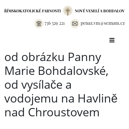
736 529 221
penaz.vm@seznam.cz
od obrázku Panny
Marie Bohdalovské,
od vysílače a
vodojemu na Havlině
nad Chroustovem