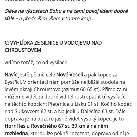
Sláva na výsostech Bohu a na zemi pokoj lidem dobré
vůle –
a především všem v tomto kraji…
C: VYHLÍDKA ZE SILNICE U VODOJEMU NAD
CHROUSTOVEM
vidíme totéž, co od vysílače
Navíc
ještě pěkně celé
Nové Veselí
a pak kopce za
Bystřicí. V orientaci nám pomůže nejbližší stodola na
levém okraji Chroustova (azimut 60-65 st). Přímo za ní
můžeme vidět za dobré viditelnosti spatřit tři vysílače
na těchto kopcích: Pletenice u Lísku 61 st, Kočího kopec
nad Sulkovcem 62 st. a Na Jedli u Dalečína 63 st. Dále
doprava je na obzoru jasně vidět vysoký kopec, je to
Horní les u Rovečného 67 st. 39 km a na něm
rozhledna
, kterou lze pěkně rozeznat, doprava od ní je