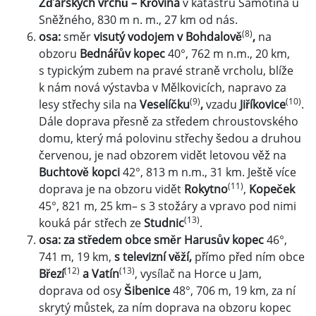
Žďárských vrchů – Křovina
v katastru Samotína u
Sněžného, 830 m n. m., 27 km od nás.
(8)
osa:
směr
visutý vodojem v Bohdalově
,
na
obzoru
Bednářův kopec
40°, 762 m n.m., 20 km,
s typickým zubem na pravé straně vrcholu, blíže
k nám nová výstavba v Mělkovicích, napravo za
(9)
(10)
lesy střechy sila na
Veselíčku
,
vzadu
Jiříkovice
.
Dále doprava přesně za středem chroustovského
domu, který má polovinu střechy šedou a druhou
červenou, je nad obzorem vidět letovou věž na
Buchtově kopci
42°, 813 m n.m., 31 km. Ještě více
(11)
doprava je na obzoru vidět
Rokytno
,
Kopeček
45°, 821 m, 25 km– s 3 stožáry a vpravo pod nimi
(13)
kouká pár střech ze
Studnic
.
osa: za středem obce směr Harusův kopec
46°,
741 m, 19 km,
s televizní věží,
přímo před ním obce
(12)
(13)
Březí
a Vatín
, vysílač na Horce u Jam,
doprava od osy
Šibenice
48°, 706 m, 19 km, za ní
skrytý můstek, za ním doprava na obzoru kopec