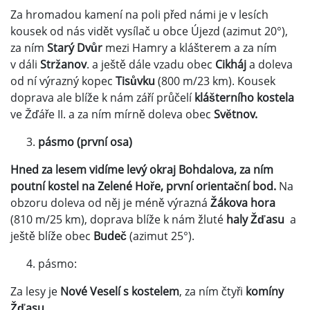
Za hromadou kamení na poli před námi je v lesích
kousek od nás vidět vysílač u obce Újezd (azimut 20°),
za ním
Starý Dvůr
mezi Hamry a klášterem a za ním
v dáli
Stržanov
. a ještě dále vzadu obec
Cikháj
a doleva
od ní výrazný kopec
Tisůvku
(800 m/23 km). Kousek
doprava ale blíže k nám září průčelí
klášterního kostela
ve Žďáře II. a za ním mírně doleva obec
Světnov.
pásmo (první osa)
Hned za lesem vidíme levý okraj Bohdalova, za ním
poutní kostel na Zelené Hoře, první orientační bod.
Na
obzoru doleva od něj je méně výrazná
Žákova hora
(810 m/25 km), doprava blíže k nám žluté
haly Žďasu
a
ještě blíže obec
Budeč
(azimut 25°).
pásmo:
Za lesy je
Nové Veselí s kostelem
, za ním čtyři
komíny
Žďasu
.