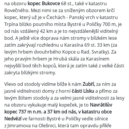
na obzoru
kopec Bukovce
68 st., také v katastru
Rovečného. Mezi nimi se za sníženým obzorem krčí
kopec, který už je v Čechách - Panský vrch v katastru
Trpína blízko poutního místa Bystré u Poličky 700 m, je
od nás vzdálený 42 km a je to nejvzdálenější viditelný
bod. A ještě více doprava nám stromy v blízkém lese
zatím zakrývají rozhlednu u Karasína 69 st. 33 km (za
levým hrbem dvouhrbého Kopce u Rad. Svratky). Za
jeho pravým hrbem je Hrubá skála za Karasínem
nejvyšší bod těch kopců, která je zatím také z velké části
zakryta blízkými stromy.
Vlevo od stodoly vidíme blíže k nám
Zubří,
za ním za
jasné viditelnosti domy z horní
části Lísku
a přímo za
levým štítem stodoly a za velmi jasné viditelnosti za lesy
na obzoru vykukuje malý kopeček, je to
Navrátilův
kopec 737 m n.m. a 37 km od nás, v katastru obce
Nedvězí
ve farnosti Bystré u Poličky vedle silnice
z Jimramova na Olešnici, která tam opravdu příkře