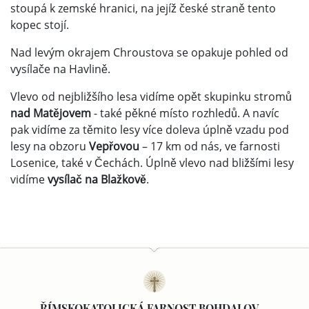
stoupá k zemské hranici, na jejíž české straně tento
kopec stojí.
Nad levým okrajem Chroustova se opakuje pohled od
vysílače na Havlině.
Vlevo od nejbližšího lesa vidíme opět skupinku stromů
nad Matějovem
- také pěkné místo rozhledů. A navíc
pak vidíme za těmito lesy více doleva úplně vzadu pod
lesy na obzoru
Vepřovou
– 17 km od nás, ve farnosti
Losenice, také v Čechách. Úplně vlevo nad bližšími lesy
vidíme
vysílač na Blažkově
.
ŘÍMSKOKATOLICKÁ FARNOST BOHDALOV