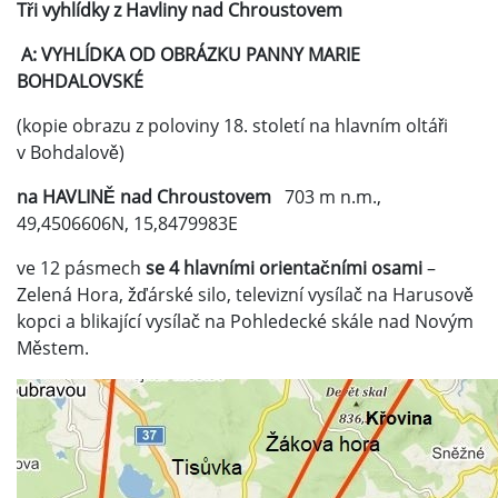
Tři vyhlídky z Havliny nad Chroustovem
A:
VYHLÍDKA OD OBRÁZKU PANNY MARIE
BOHDALOVSKÉ
(kopie obrazu z poloviny 18. století na hlavním oltáři
v Bohdalově)
na HAVLINĚ nad Chroustovem
703 m n.m.,
49,4506606N, 15,8479983E
ve 12 pásmech
se 4 hlavními orientačními osami
–
Zelená Hora, žďárské silo, televizní vysílač na Harusově
kopci a blikající vysílač na Pohledecké skále nad Novým
Městem.