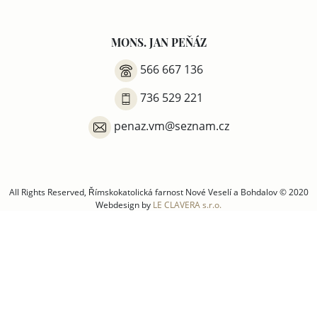
MONS. JAN PEŇÁZ
566 667 136
736 529 221
penaz.vm@seznam.cz
All Rights Reserved, Římskokatolická farnost Nové Veselí a Bohdalov © 2020
Webdesign by
LE CLAVERA s.r.o.