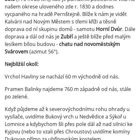
našem okrese uloveného zde r. 1830 a dodnes
vycpaného na hradě Pernštejně. Blíže k nám je vidět
Kalvárii nad Novým Městem s třemi kříži a těsně
doprava od ní skupinu domů - samotu
Horní Dvůr
. Dále
doprava a dál od nás je
Zubří
a ještě blíže před malým
lesíkem bílou budovu -
chatu nad novoměstským
Svárovem
(azimut 56°).
Nejbližší okolí:
Vrchol Havliny se nachází 60 m východně od nás.
Pramen Balinky najdeme 760 m západně od nás, stále
po zelené.
Když půjdeme až k severovýchodnímu rohu ohrady u
vysílače, uvidíme Bukový vrch u Nedvědice a Sýkoř u
Lomnice a kdybychom šli přes pole dál až nad silnici ke
Kyjovu (nebo to vzali přes Chroustov) uvidíme komíny
Dukovan přímo za uhřínovským kostelem.