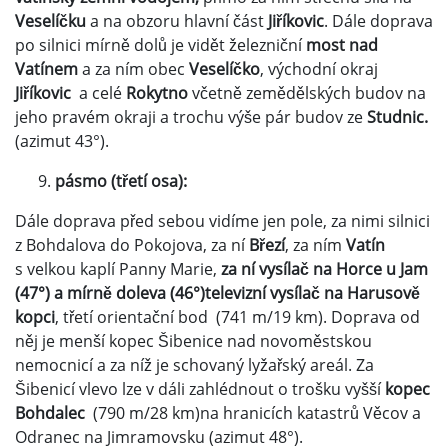
Veselíčku
a na obzoru hlavní část
Jiříkovic
. Dále doprava
po silnici mírně dolů je vidět železniční
most nad
Vatínem
a za ním obec
Veselíčko
, východní okraj
Jiříkovic
a celé
Rokytno
včetně zemědělských budov na
jeho pravém okraji a trochu výše pár budov ze
Studnic.
(azimut 43°).
pásmo (třetí osa):
Dále doprava před sebou vidíme jen pole, za nimi silnici
z Bohdalova do Pokojova, za ní
Březí
, za ním
Vatín
s velkou kaplí Panny Marie,
za ní vysílač na Horce u Jam
(47°) a mírně doleva (46°)televizní vysílač na Harusově
kopci
, třetí orientační bod (741 m/19 km). Doprava od
něj je menší kopec Šibenice nad novoměstskou
nemocnicí a za níž je schovaný lyžařský areál. Za
Šibenicí vlevo lze v dáli zahlédnout o trošku vyšší
kopec
Bohdalec
(790 m/28 km)na hranicích katastrů Věcov a
Odranec na Jimramovsku (azimut 48°).