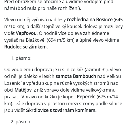
Před obrázkem se otočíme a uvidíme vodojem před
námi (bod nula pro naše rozhlížení).
Vlevo od něj vyčnívá nad lesy
rozhledna na Rosičce
(645
m/10 km), a další stejně velký kousek doleva je mezi lesy
vidět
Vepřovou
. O hodně více doleva zahlédneme
vysílač na Blažkově (694 m/5 km) a úplně vlevo vidíme
Rudolec se zámkem.
pásmo:
Od vodojemu doprava je u silnice kříž (azimut 3°), vlevo
od něj je daleko v lesích
samota Bambouch
nad Velkou
Losenicí a vpředu skupina různě vysokých stromů nad
obcí
Matějov
, z níž vpravo dole vidíme velkovýkrmnu
prasat. Vpravo od křížku je kopec
Peperek
(675 m/14
km). Dále doprava v prostoru mezi stromy podle silnice
jsou vidět
Škrdlovice s továrnám komínem.
pásmo: