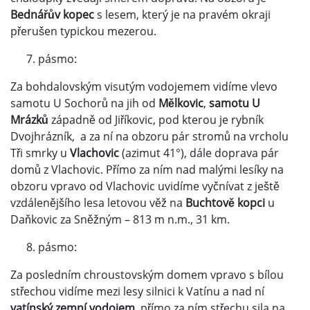
Bednářův kopec
s lesem, který je na pravém okraji
přerušen typickou mezerou.
pásmo:
Za bohdalovským visutým vodojemem vidíme vlevo
samotu U Sochorů na jih od
Mělkovic
,
samotu U
Mrázků
západně od Jiříkovic, pod kterou je rybník
Dvojhrázník, a za ní na obzoru pár stromů na vrcholu
Tři smrky u
Vlachovic
(azimut 41°), dále doprava pár
domů z Vlachovic. Přímo za ním nad malými lesíky na
obzoru vpravo od Vlachovic uvidíme vyčnívat z ještě
vzdálenějšího lesa letovou věž na
Buchtově kopci
u
Daňkovic za Sněžným – 813 m n.m., 31 km.
pásmo:
Za posledním chroustovským domem vpravo s bílou
střechou vidíme mezi lesy silnici k Vatínu a nad ní
vatínský zemní vodojem,
přímo za ním střechu sila na