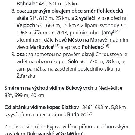
Bohdalec
48°, 801 m, 28 km
osa: za pravým okrajem obce směr Pohledecká
skála
51°, 812 m, 25 km,
s 2 vysílači,
v ose před ní
Vejdoch
53°, 663 m, 15 km s 2 lípami svobody z r.
(14)
1968 a křížem z r. 2018, pod ním obec
Jámy
s komínem, dále
Nové Město na Moravě
, nad ním
(15)
(16)
vlevo
Maršovice
a vpravo
Pohledec
osa :
za samotou na pravém okraji Chroustova je
vidět na obzoru kopec
Solo
56°, 770 m, 28 km, je
tam památka na zastřelení posledního vlka na
Žďársku
Směrem na východ vidíme Bukový vrch
u Nedvědice
88°, 699 m, 40 km
Od altánku vidíme kopec Blažkov
346°, 693 m, 5,8 km
(17)
s vysílačem a obec a zámek
Rudolec
Z pole za silnicí do Kyjova vidíme přímo za uhřínovským
kostelem
Dukovanské věže (46 km).