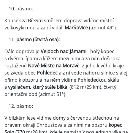
pásmo:
Kousek za Březím směrem doprava vidíme místní
velkovýkrmnu a za ní v dáli
Maršovice
(azimut 49°).
pásmo (čtvrtá osa):
Dále doprava je
Vejdoch nad Jámami
- holý kopec
s dvěma lípami a křížem mezi nimi a za ním doširoka
roztažené
Nové Město na Moravě
. Z jeho levého kraje
se zvedá obec
Pohledec
a z ní vede nahoru silnice s alejí
přímo k obzoru a na něm vidíme
Pohledeckou skálu
s vysílačem, který stále bliká
(812 m/25 km), čtvrtý
orientační bod (azimut 51°).
pásmo:
V blízkém lese vidíme domy s červenou střechou na
pravém okraji Chroustova a za nimi na obzoru
kopec
Solo
(770 m/28 km), kde je památník posledního vlka na