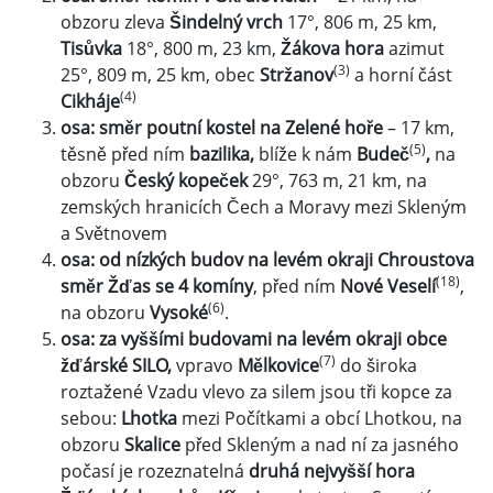
obzoru zleva
Šindelný vrch
17°, 806 m, 25 km,
Tisůvka
18°, 800 m, 23 km,
Žákova hora
azimut
(3)
25°, 809 m, 25 km, obec
Stržanov
a horní část
(4)
Cikháje
osa: směr poutní kostel na Zelené hoře
– 17 km,
(5)
těsně před ním
bazilika,
blíže k nám
Budeč
,
na
obzoru
Český kopeček
29°, 763 m, 21 km, na
zemských hranicích Čech a Moravy mezi Skleným
a Světnovem
osa: od nízkých budov na levém okraji Chroustova
(18)
směr Žďas se 4 komíny
, před ním
Nové Veselí
,
(6)
na obzoru
Vysoké
.
osa: za vyššími budovami na levém okraji obce
(7)
žďárské SILO,
vpravo
Mělkovice
do široka
roztažené Vzadu vlevo za silem jsou tři kopce za
sebou:
Lhotka
mezi Počítkami a obcí Lhotkou, na
obzoru
Skalice
před Skleným a nad ní za jasného
počasí je rozeznatelná
druhá nejvyšší hora