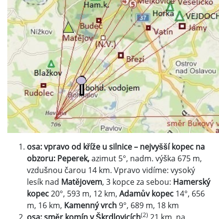
osa: vpravo od kříže u silnice – nejvyšší kopec na
obzoru: Peperek,
azimut 5°, nadm. výška 675 m,
vzdušnou čarou 14 km. Vpravo vidíme: vysoký
lesík nad
Matějovem
, 3 kopce za sebou:
Hamerský
kopec
20°, 593 m, 12 km,
Adamův kopec
14°, 656
m, 16 km,
Kamenný vrch
9°, 689 m, 18 km
(2)
osa: směr komín v Škrdlovicích
21 km, na