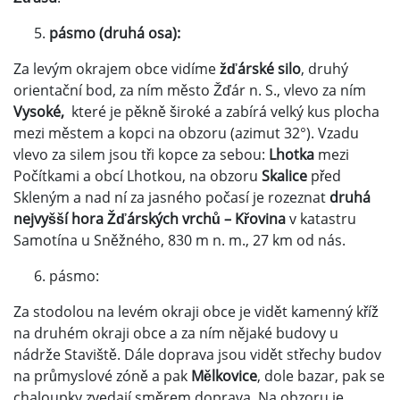
pásmo (druhá osa):
Za levým okrajem obce vidíme
žďárské silo
, druhý
orientační bod, za ním město Žďár n. S., vlevo za ním
Vysoké,
které je pěkně široké a zabírá velký kus plocha
mezi městem a kopci na obzoru (azimut 32°). Vzadu
vlevo za silem jsou tři kopce za sebou:
Lhotka
mezi
Počítkami a obcí Lhotkou, na obzoru
Skalice
před
Skleným a nad ní za jasného počasí je rozeznat
druhá
nejvyšší hora Žďárských vrchů – Křovina
v katastru
Samotína u Sněžného, 830 m n. m., 27 km od nás.
pásmo:
Za stodolou na levém okraji obce je vidět kamenný kříž
na druhém okraji obce a za ním nějaké budovy u
nádrže Staviště. Dále doprava jsou vidět střechy budov
na průmyslové zóně a pak
Mělkovice
, dole bazar, pak se
chaloupky zvedají směrem doprava. Na obzoru je