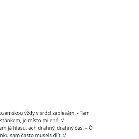
pozemskou vždy v srdci zaplesám. - Tam
stánkem, je místo milené. :/
sem já hlasu, ach drahný, drahný čas. – Ó
tánku sám často musels dlít. :/