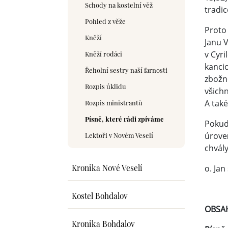
Schody na kostelní věž
tradic
Pohled z věže
Proto
Kněží
Janu V
Kněží rodáci
v Cyr
kancio
Řeholní sestry naší farnosti
zbožno
Rozpis úklidu
všichn
Rozpis ministrantů
A také
Písně, které rádi zpíváme
Pokud 
Lektoři v Novém Veselí
úroveň
chvály
Kronika Nové Veselí
o. Jan
Kostel Bohdalov
OBSA
Kronika Bohdalov