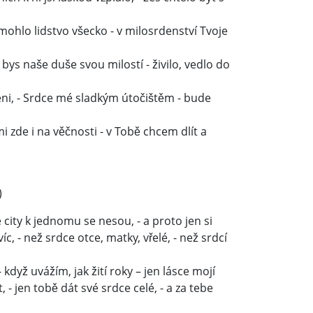
e mohlo lidstvo všecko - v milosrdenství Tvoje
bys naše duše svou milostí - živilo, vedlo do
eni, - Srdce mé sladkým útočištěm - bude
mi zde i na věčnosti - v Tobě chcem dlít a
)
é city k jednomu se nesou, - a proto jen si
víc, - než srdce otce, matky, vřelé, - než srdcí
když uvážím, jak žití roky – jen lásce mojí
, - jen tobě dát své srdce celé, - a za tebe