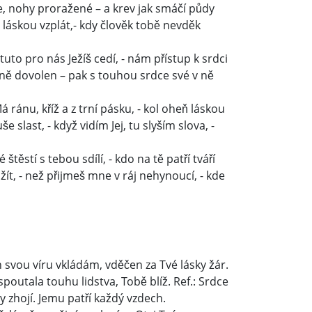
uce, nohy proražené – a krev jak smáčí půdy
u láskou vzplát,- kdy člověk tobě nevděk
i tuto pro nás Ježíš cedí, - nám přístup k srdci
mně dovolen – pak s touhou srdce své v ně
 ránu, kříž a z trní pásku, - kol oheň láskou
e slast, - když vidím Jej, tu slyším slova, -
é štěstí s tebou sdílí, - kdo na tě patří tváří
ě žít, - než přijmeš mne v ráj nehynoucí, - kde
 svou víru vkládám, vděčen za Tvé lásky žár.
spoutala touhu lidstva, Tobě blíž. Ref.: Srdce
y zhojí. Jemu patří každý vzdech.