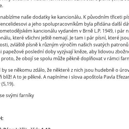
e.
 nabízíme naše dodatky ke kancionálu. K původním třiceti 
encelidesovi a jeho spolupracovníkům byla přidána další dávk
ilometodějském kancionálu vydaném v Brně L.P. 1949, i pár 
nálu, které všichni ještě nemají. Je tam i pár písní, které jso
sti, zvláště písně k různým výročím našich svatých patronů
i papežové poslední doby vyzývají kněze, aby lidovou zbožno
 proto, že obojí se spolu může pěkně doplňovat v rámci farno
by se někomu zdálo, že některé z nich jsou hudebně o úrove
 blíž! A to je pěkné. A naplníme i slova apoštola Pavla Efe
 (5,19).
 se svými farníky
H: