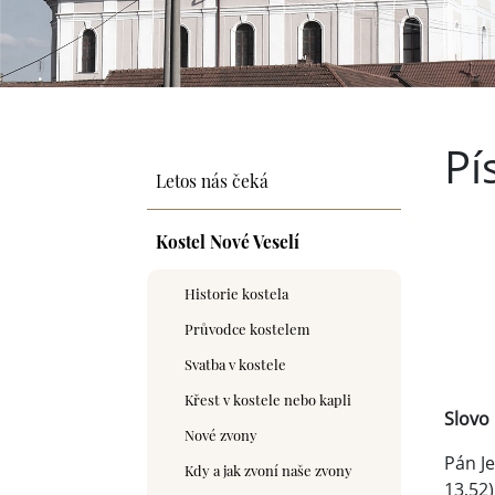
Pí
Letos nás čeká
Kostel Nové Veselí
Historie kostela
Průvodce kostelem
Svatba v kostele
Křest v kostele nebo kapli
Slovo
Nové zvony
Pán Je
Kdy a jak zvoní naše zvony
13,52)