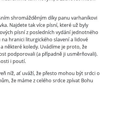
písním shromážděným díky panu varhaníkovi
a. Najdete tak více písní, které už byly
nových písní z posledních vydání jednotného
u na hranici liturgického slavení a lidové
 a některé koledy. Uvádíme je proto, že
st podporovali (a případně ji usměrňovali).
sti i poutí.
ň níž, ať uváží, že přesto mohou být srdci o
zanům, že máme z celého srdce zpívat Bohu