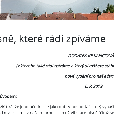
sně, které rádi zpíváme
DODATEK KE KANCIONÁ
(z kterého také rádi zpíváme a který si můžete stá
nové vydání pro naše farn
L. P. 2019
 úvodem:
žíš říká, že jeho učedník je jako dobrý hospodář, který vyná
. I my chceme v našich farnostech oživit staré písně (čímž