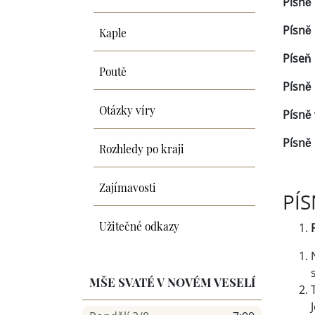
Písně 
Kaple
Písně 
Píseň 
Poutě
Písně 
Otázky víry
Písně 
Písně 
Rozhledy po kraji
Zajímavosti
PÍS
Užitečné odkazy
MŠE SVATÉ V NOVÉM VESELÍ