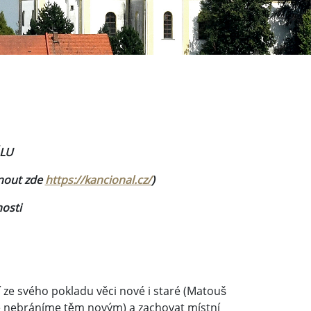
LU
hnout zde
https://kancional.cz/
)
osti
ší ze svého pokladu věci nové i staré (Matouš
 se nebráníme těm novým) a zachovat místní