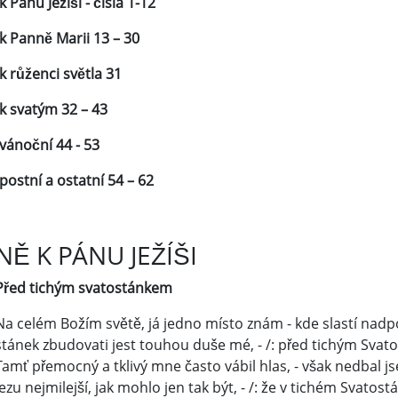
k Pánu Ježíši - čísla 1-12
k Panně Marii 13 – 30
k růženci světla 31
k svatým 32 – 43
vánoční 44 - 53
postní a ostatní 54 – 62
NĚ K PÁNU JEŽÍŠI
Před tichým svatostánkem
Na celém Božím světě, já jedno místo znám - kde slastí nad
stánek zbudovati jest touhou duše mé, - /: před tichým Svato
Tamť přemocný a tklivý mne často vábil hlas, - však nedbal j
Jezu nejmilejší, jak mohlo jen tak být, - /: že v tichém Svatos