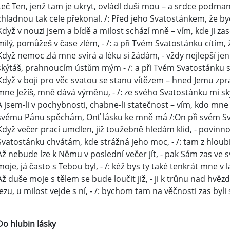
Leč Ten, jenž tam je ukryt, ovládl duši mou – a srdce podmani
chladnou tak cele překonal. /: Před jeho Svatostánkem, že byc
Když v nouzi jsem a bídě a milost schází mně – vím, kde ji zas
milý, pomůžeš v čase zlém, - /: a při Tvém Svatostánku cítím, 
Když nemoc zlá mne svírá a léku si žádám, - vždy nejlepší jen
skýtáš, prahnoucím ústům mým - /: a při Tvém Svatostánku s
Když v boji pro věc svatou se stanu vítězem – hned Jemu zpr
mne Ježíš, mně dává výměnu, - /: ze svého Svatostánku mi s
A jsem-li v pochybnosti, chabne-li statečnost – vím, kdo m
svému Pánu spěchám, Onť lásku ke mně má /:On při svém Sv
Když večer prací umdlen, již toužebně hledám klid, - povinno
Svatostánku chvátám, kde strážná jeho moc, - /: tam z hloubi
Až nebude lze k Němu v poslední večer jít, - pak Sám zas ve sv
moje, já často s Tebou byl, - /: kéž bys ty také tenkrát mne v lá
Až duše moje s tělem se bude loučit již, - ji k trůnu nad hv
Jezu, u milost vejde s ní, - /: bychom tam na věčnosti zas byli 
Do hlubin lásky