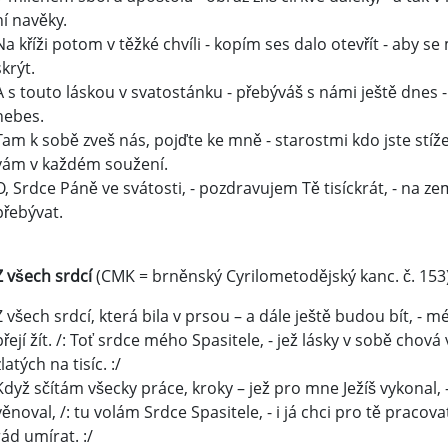
ní navěky.
Na kříži potom v těžké chvíli - kopím ses dalo otevřít - aby s
skrýt.
A s touto láskou v svatostánku - přebýváš s námi ještě dnes - 
nebes.
Tam k sobě zveš nás, pojďte ke mně - starostmi kdo jste stíž
vám v každém soužení.
O, Srdce Páně ve svátosti, - pozdravujem Tě tisíckrát, - na ze
přebývat.
Z všech srdcí
(CMK = brněnský Cyrilometodějský kanc. č. 153
Z všech srdcí, která bila v prsou – a dále ještě budou bít, - m
přejí žít. /: Toť srdce mého Spasitele, - jež lásky v sobě chová 
zlatých na tisíc. :/
Když sčítám všecky práce, kroky – jež pro mne Ježíš vykonal, - 
věnoval, /: tu volám Srdce Spasitele, - i já chci pro tě pracovat
rád umírat. :/