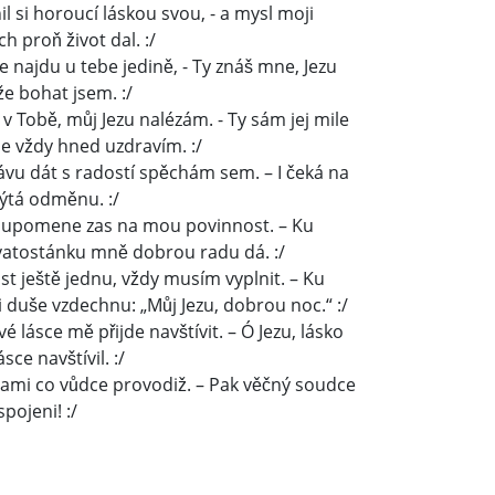
l si horoucí láskou svou, - a mysl moji
h proň život dal. :/
e najdu u tebe jedině, - Ty znáš mne, Jezu
že bohat jsem. :/
 v Tobě, můj Jezu nalézám. - Ty sám jej mile
e vždy hned uzdravím. :/
ávu dát s radostí spěchám sem. – I čeká na
kýtá odměnu. :/
ne upomene zas na mou povinnost. – Ku
atostánku mně dobrou radu dá. :/
st ještě jednu, vždy musím vyplnit. – Ku
 duše vzdechnu: „Můj Jezu, dobrou noc.“ :/
é lásce mě přijde navštívit. – Ó Jezu, lásko
sce navštívil. :/
ězdami co vůdce provodiž. – Pak věčný soudce
spojeni! :/