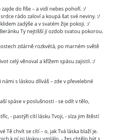
zajde do říše – a vidí nebes pohoří. :/
 srdce rádo zaloví a koupá šat své neviny. :/
klidem zadýše a v svatém žije pokoji. :/
k Beránku Ty nejtišší jí ozdob svatou pokorou.
e ctnostech zdárně rozkvétá, po marném světě
ivot celý věnoval a křížem spásu zajistil. :/
 námi s láskou dlíváš – zde v převelebné
aší spáse v poslušnosti - se odít v tělo,
, - pastýři cítí lásku Tvoji, - slza jim štěstí
Tě chvít se cítí – o, jak Tvá láska blaží je.
ch k ní jsi láskou vzplálo, - žes chtělo být s