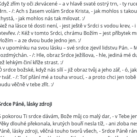
Když zřím ty oči zkrvácené – a v hlavě svaté ostrý trn, - ty r
drn. - /: Ach s žasem volám Srdce Krista, - jak mohlos s tako
chystá, - jak mohlos nás tak milovat. :/
Než na lásce té dosti není, - jest ještě v Srdci s vodou krev, - 
otevřev. /: Kéž v tomto Srdci, chrámu Božím – jest příbytek 
vložím – a ze dvou bude jedno jen. :/
A v upomínku na svou lásku – své srdce zjevil lidstvu Pán. – Má
rozdmýchán. - /: Hle, obraz Srdce Ježíšova, - hle, jediná mé duš
jež lehkým činí kříže strast. :/
Ó srdce božské, když nás sílí – již obraz tvůj a jeho zář, - ó, jak
v tvář. - /: Toť přání mé a touha vroucí, - a proto chci jen tob
budu věčně v tebe zřít. :/
Srdce Páně, lásky zdroji
S pokorou Ti srdce dávám, Bože můj co malý dar, - v Tebe jen
Věky dlouhé překonala, krutých bouří nesla tíž, - ani zloba ne
Páně, lásky zdroji, věčná touho tvorů všech, - Srdce Páně rán