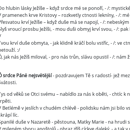
Do hlubin lásky Ježíše – když srdce mé se ponoří, - /: mystické 
V pramenech krve Kristovy – rozkvetly ctnosti lekníny, - /: mé
Přesvatou krví Ježíše – když duše má se napojí, - /: nebeským 
Slyš vroucí prosbu Ježíši, - mou duši obmyj krví svou, - /: pa
/
Tvou krví duše obmyta, - jak klidně kráčí bolu vstříc, - /: v
netouží. :/
Ó, jak nás Ježíš miloval, - pro nás trůn, slávu opustil - /: nám ž
Ó srdce Páně nejsvětější
- pozdravujem Tě s radostí- jež mezi
Svátosti.
Tys od věků se Otci svému – nabídlo za nás k oběti, - chtíc k n
trpěti.
V Betlémě v jeslích v chudém chlévě - polidsku nám jsi bilo vstříc
skrápí líc.
Spanilé duše v Nazaretě - pěstouna, Matky Marie - na hrudi své 
V mileném sboru apoštolů - obraz zříš církve daleký, - a tak v ni