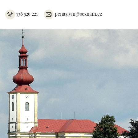
736 529 221
penaz.vm@seznam.cz